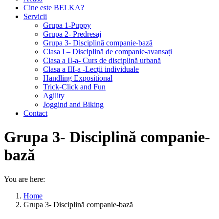
Cine este BELKA?
Servicii
Grupa 1-Puppy
Grupa 2- Predresaj
Grupa 3- Disciplină companie-bază
Clasa I – Disciplină de companie-avansați
Clasa a II-a- Curs de disciplină urbană
Clasa a III-a -Lecții individuale
Handling Expositional
Trick-Click and Fun
Agility
Joggind and Biking
Contact
Grupa 3- Disciplină companie-
bază
You are here:
Home
Grupa 3- Disciplină companie-bază