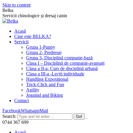
Skip to content
Belka
Servicii chinologice și dresaj canin
Acasă
Cine este BELKA?
Servicii
Grupa 1-Puppy
Grupa 2- Predresaj
Grupa 3- Disciplină companie-bază
Clasa I – Disciplină de companie-avansați
Clasa a II-a- Curs de disciplină urbană
Clasa a III-a -Lecții individuale
Handling Expositional
Trick-Click and Fun
Agility
Joggind and Biking
Contact
Facebook
Whatsapp
Mail
Search:
0744 367 699
Acasă