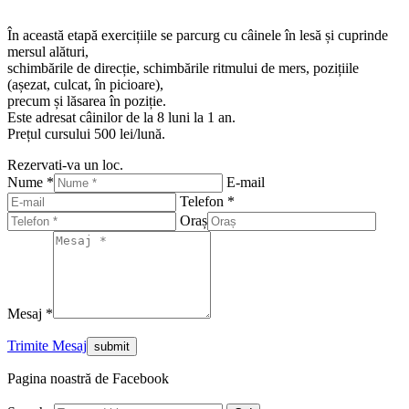
În această etapă exercițiile se parcurg cu câinele în lesă și cuprinde
mersul alături,
schimbările de direcție, schimbările ritmului de mers, pozițiile
(așezat, culcat, în picioare),
precum și lăsarea în poziție.
Este adresat câinilor de la 8 luni la 1 an.
Prețul cursului 500 lei/lună.
Rezervati-va un loc.
Nume *
E-mail
Telefon *
Oraș
Mesaj *
Trimite Mesaj
Pagina noastră de Facebook